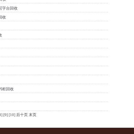
写字台回收
回收
收
书柜回收
8]
[9]
[10]
后十页
末页